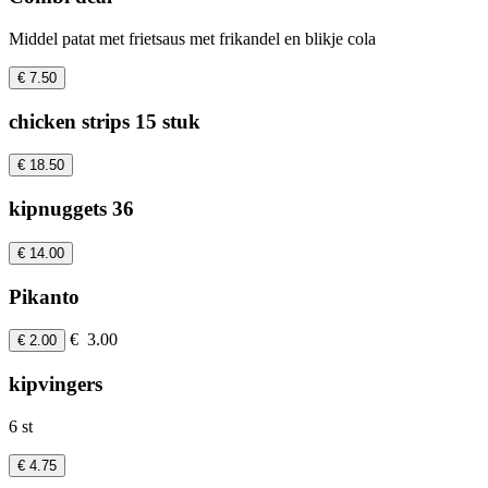
Middel patat met frietsaus met frikandel en blikje cola
€ 7.50
chicken strips 15 stuk
€ 18.50
kipnuggets 36
€ 14.00
Pikanto
€ 3.00
€ 2.00
kipvingers
6 st
€ 4.75