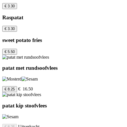
€ 3.30
Raspatat
€ 3.30
sweet potato fries
€ 5.50
patat met rundsoofvlees
€ 16.50
€ 8.25
patat kip stoofvlees
Uitverkocht
€ 8.25