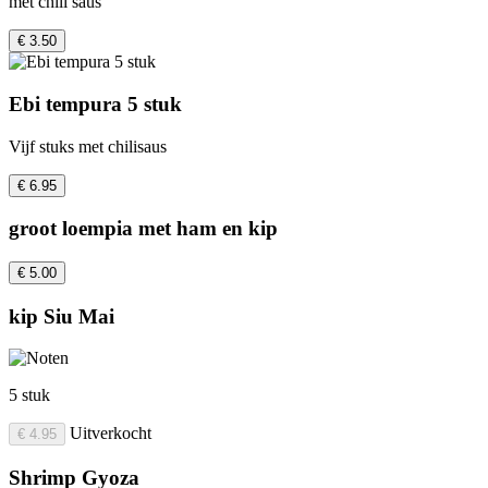
met chili saus
€ 3.50
Ebi tempura 5 stuk
Vijf stuks met chilisaus
€ 6.95
groot loempia met ham en kip
€ 5.00
kip Siu Mai
5 stuk
Uitverkocht
€ 4.95
Shrimp Gyoza