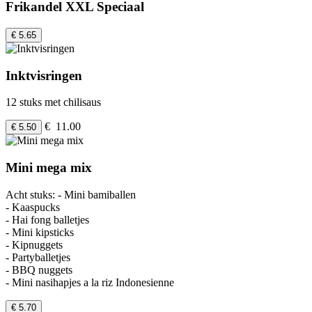
Frikandel XXL Speciaal
€ 5.65
Inktvisringen
12 stuks met chilisaus
€ 11.00
€ 5.50
Mini mega mix
Acht stuks: - Mini bamiballen
- Kaaspucks
- Hai fong balletjes
- Mini kipsticks
- Kipnuggets
- Partyballetjes
- BBQ nuggets
- Mini nasihapjes a la riz Indonesienne
€ 5.70