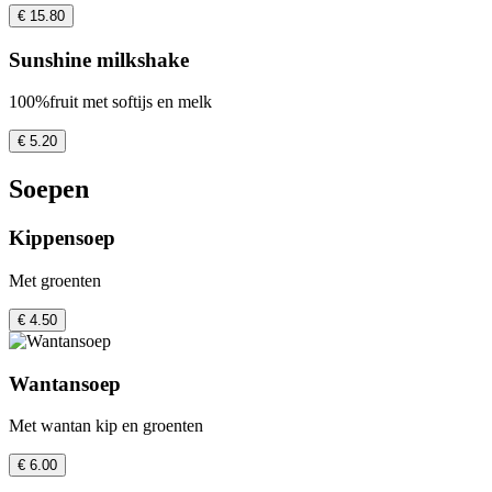
€ 15.80
Sunshine milkshake
100%fruit met softijs en melk
€ 5.20
Soepen
Kippensoep
Met groenten
€ 4.50
Wantansoep
Met wantan kip en groenten
€ 6.00